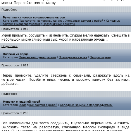
массы. Перелейте тесто в миску...
Подробнее
Рулетики из лосося со сливочным сыром
Категория:
Тарталетки, волованы, канапе
/
Холодные закуски с рыбой
/
Холодные
закуски с морепродуктами
/
Праздничные рецепты
Просмотров: 1 968
Укроп промыть, обсушить и измельчить. Огурцы мелко нарезать. Смешать в
небольшой миске сливочный сыр, укроп и нарезанные огурцы...
Подробнее
Плотики из перца
Категория:
Закуски холодные разные
/
Повседневная кухня
/
Экспресс-кухня
Просмотров: 1 823
Перец промойте, удалите стержень с семенами, разрежьте вдоль на
четыре части. Порубите яйца, чеснок и морскую капусту без заливки,
добавьте...
Подробнее
Монетки с красной икрой
Категория:
Холодные закуски с рыбой
/
Холодные закуски с морепродуктами
Просмотров: 2 253
Все компоненты для теста соединить, тщательно перемешать и взбить.
Выложить тесто на разогретую, смазанную маслом сковороду в виде