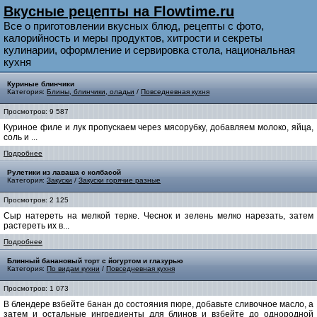
Вкусные рецепты на Flowtime.ru
Все о приготовлении вкусных блюд, рецепты с фото,
калорийность и меры продуктов, хитрости и секреты
кулинарии, оформление и сервировка стола, национальная
кухня
Куриные блинчики
Категория:
Блины, блинчики, оладьи
/
Повседневная кухня
Просмотров: 9 587
Куриное филе и лук пропускаем через мясорубку, добавляем молоко, яйца,
соль и ...
Подробнее
Рулетики из лаваша с колбасой
Категория:
Закуски
/
Закуски горячие разные
Просмотров: 2 125
Сыр натереть на мелкой терке. Чеснок и зелень мелко нарезать, затем
растереть их в...
Подробнее
Блинный банановый торт с йогуртом и глазурью
Категория:
По видам кухни
/
Повседневная кухня
Просмотров: 1 073
В блендере взбейте банан до состояния пюре, добавьте сливочное масло, а
затем и остальные ингредиенты для блинов и взбейте до однородной