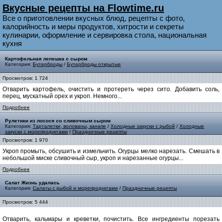
Вкусные рецепты на Flowtime.ru
Все о приготовлении вкусных блюд, рецепты с фото,
калорийность и меры продуктов, хитрости и секреты
кулинарии, оформление и сервировка стола, национальная
кухня
Картофельная лепешка с сыром
Категория:
Бутерброды
/
Бутерброды открытые
Просмотров: 1 724
Отварить картофель, очистить и протереть через сито. Добавить соль,
перец, мускатный орех и укроп. Немного...
Подробнее
Рулетики из лосося со сливочным сыром
Категория:
Тарталетки, волованы, канапе
/
Холодные закуски с рыбой
/
Холодные
закуски с морепродуктами
/
Праздничные рецепты
Просмотров: 1 970
Укроп промыть, обсушить и измельчить. Огурцы мелко нарезать. Смешать в
небольшой миске сливочный сыр, укроп и нарезанные огурцы...
Подробнее
Салат Жизнь удалась
Категория:
Салаты с рыбой и морепродуктами
/
Праздничные рецепты
Просмотров: 5 444
Отварить, кальмары и креветки, почистить. Все ингредиенты порезать