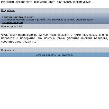
кубиками, лук порезать и замариновать в бальзамическом уксусе...
Подробнее
Горячая закуска из семги
Категория:
Горячие закуски с рыбой
/
Праздничные рецепты
/
Экспресс-кухня
/
Норвежская кухня
Просмотров: 2 991
Филе семги разрежьте на 12 ломтиков, сбрызните лимонным соком, слегка
посолите и поперчите. На ломтики рыбы уложите листики базилика,
сверните рулетиками и...
Подробнее
Вкусные рецепты на Flowtime.ru