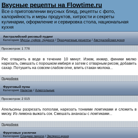
Вкусные рецепты на Flowtime.ru
Все о приготовлении вкусных блюд, рецепты с фото,
калорийность и меры продуктов, хитрости и секреты
кулинарии, оформление и сервировка стола, национальная
кухня
Австралийский рисовый пудинг
Категория:
Муссы, суфле, пудинги
/
Праздничные рецепты
/
Австралийская кухня
Просмотров: 1 776
Рис отварить в воде в течение 10 минут. Изюм, инжир, финики мелко
нарезать, смешать с порошком имбиря и затем с отварным рисом, добавить
сахар. Потушить на совсем слабом огне, влить стакан молока...
Подробнее
Фруктовый пунш
Категория:
Напитки
/
Алкогольные
Просмотров: 2 015
Апельсины разрезать пополам, нарезать тонкими ломтиками и сложить в
миску. Из лимона выжать сок. Смешать ананасы с ломтиками...
Подробнее
Фруктовые узелочки
Категория:
Сладкие пироги
/
Экспресс-кухня