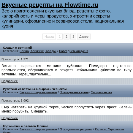
Вкусные рецепты на Flowtime.ru
Все о приготовлении вкусных блюд, рецепты с фото,
калорийность и меры продуктов, хитрости и секреты
кулинарии, оформление и сервировка стола, национальная
кухня
Назад
1
2
3
Далее
Оладьи с ветчиной
Категория:
Блины, блинчики, оладьи
/
Повседневная кухня
Просмотров: 1 271
Ветчина нарезается мелкими кубиками. Помидоры тщательно
промываются, обсушиваются и режутся небольшими кубиками по типу
ветчины. Перец тщательно...
Подробнее
Рулетики из ветчины с сыром и чесноком
Категория:
Закуски холодные разные
/
Повседневная кухня
/
Экспресс-кухня
Просмотров: 1 992
Сыр натереть на крупной терке, чеснок пропустить через пресс. Зелень
мелко порубить. Смешать...
Подробнее
Корзиночки с салатом Оливье
Категория:
Закуски холодные разные
/
Праздничные рецепты
/
Карвинг, Украшение
блюд