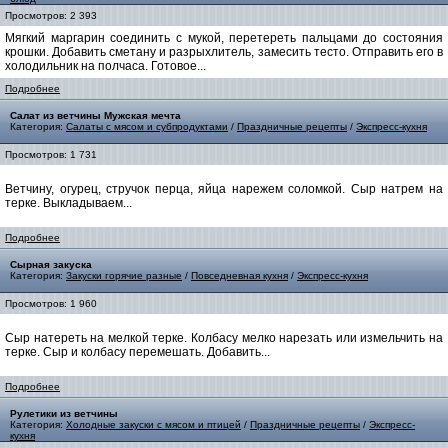
Просмотров: 2 393
Мягкий маргарин соединить с мукой, перетереть пальцами до состояния
крошки. Добавить сметану и разрыхлитель, замесить тесто. Отправить его в
холодильник на полчаса. Готовое...
Подробнее
Салат из ветчины Мужская мечта
Категория:
Салаты с мясом и субпродуктами
/
Праздничные рецепты
/
Экспресс-кухня
Просмотров: 1 731
Ветчину, огурец, стручок перца, яйца нарежем соломкой. Сыр натрем на
терке. Выкладываем...
Подробнее
Сырная закуска
Категория:
Закуски горячие разные
/
Повседневная кухня
/
Экспресс-кухня
Просмотров: 1 960
Сыр натереть на мелкой терке. Колбасу мелко нарезать или измельчить на
терке. Сыр и колбасу перемешать. Добавить...
Подробнее
Рулетики из ветчины
Категория:
Холодные закуски с мясом и птицей
/
Праздничные рецепты
/
Экспресс-
кухня