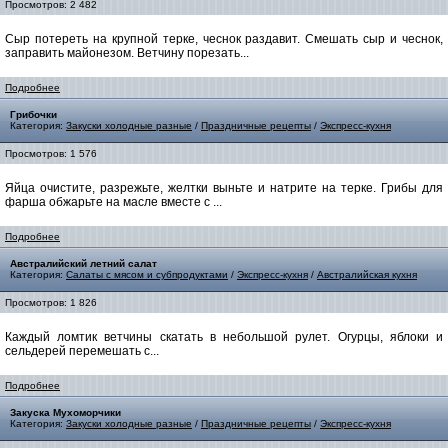
Просмотров: 2 482
Сыр потереть на крупной терке, чеснок раздавит. Смешать сыр и чеснок,
заправить майонезом. Ветчину порезать...
Подробнее
Грибочки
Категория:
Закуски холодные разные
/
Праздничные рецепты
/
Экспресс-кухня
Просмотров: 1 576
Яйца очистите, разрежьте, желтки выньте и натрите на терке. Грибы для
фарша обжарьте на масле вместе с ...
Подробнее
Австралийский летний салат
Категория:
Салаты с мясом и субпродуктами
/
Экспресс-кухня
/
Австралийская кухня
Просмотров: 1 826
Каждый ломтик ветчины скатать в небольшой рулет. Огурцы, яблоки и
сельдерей перемешать с...
Подробнее
Закуска Мухоморчики
Категория:
Закуски холодные разные
/
Праздничные рецепты
/
Экспресс-кухня