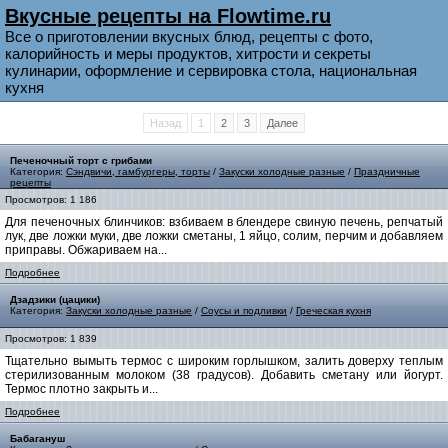
Вкусные рецепты на Flowtime.ru
Все о приготовлении вкусных блюд, рецепты с фото,
калорийность и меры продуктов, хитрости и секреты
кулинарии, оформление и сервировка стола, национальная
кухня
Назад
1
2
3
Далее
Печеночный торт с грибами
Категория:
Сэндвичи, гамбургеры, торты
/
Закуски холодные разные
/
Праздничные
рецепты
Просмотров: 1 186
Для печеночных блинчиков: взбиваем в блендере свиную печень, репчатый
лук, две ложки муки, две ложки сметаны, 1 яйцо, солим, перчим и добавляем
приправы. Обжариваем на...
Подробнее
Дзадзики (цацики)
Категория:
Закуски холодные разные
/
Соусы и подливки
/
Греческая кухня
Просмотров: 1 839
Тщательно вымыть термос с широким горлышком, залить доверху теплым
стерилизованным молоком (38 градусов). Добавить сметану или йогурт.
Термос плотно закрыть и...
Подробнее
Бабагануш