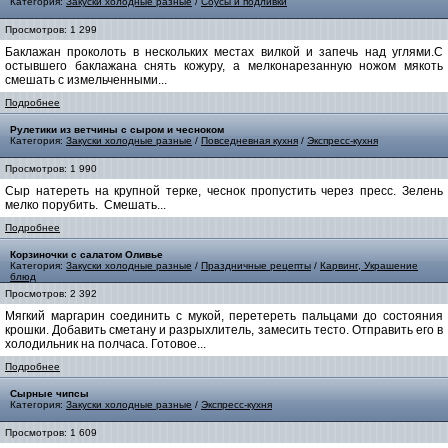
Категория:
Закуски холодные разные
/
Соусы и подливки
Просмотров: 1 299
Баклажан проколоть в нескольких местах вилкой и запечь над углями.С
остывшего баклажана снять кожуру, а мелконарезанную ножом мякоть
смешать с измельченными...
Подробнее
Рулетики из ветчины с сыром и чесноком
Категория:
Закуски холодные разные
/
Повседневная кухня
/
Экспресс-кухня
Просмотров: 1 990
Сыр натереть на крупной терке, чеснок пропустить через пресс. Зелень
мелко порубить. Смешать...
Подробнее
Корзиночки с салатом Оливье
Категория:
Закуски холодные разные
/
Праздничные рецепты
/
Карвинг, Украшение
блюд
Просмотров: 2 392
Мягкий маргарин соединить с мукой, перетереть пальцами до состояния
крошки. Добавить сметану и разрыхлитель, замесить тесто. Отправить его в
холодильник на полчаса. Готовое...
Подробнее
Сырные чипсы
Категория:
Закуски холодные разные
/
Экспресс-кухня
Просмотров: 1 609