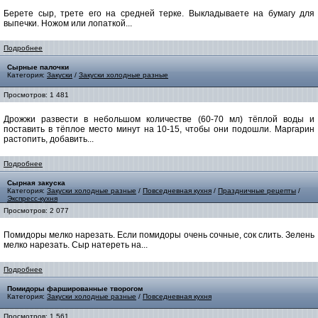
Берете сыр, трете его на средней терке. Выкладываете на бумагу для
выпечки. Ножом или лопаткой...
Подробнее
Сырные палочки
Категория:
Закуски
/
Закуски холодные разные
Просмотров: 1 481
Дрожжи развести в небольшом количестве (60-70 мл) тёплой воды и
поставить в тёплое место минут на 10-15, чтобы они подошли. Маргарин
растопить, добавить...
Подробнее
Сырная закуска
Категория:
Закуски холодные разные
/
Повседневная кухня
/
Праздничные рецепты
/
Экспресс-кухня
Просмотров: 2 077
Помидоры мелко нарезать. Если помидоры очень сочные, сок слить. Зелень
мелко нарезать. Сыр натереть на...
Подробнее
Помидоры фаршированные творогом
Категория:
Закуски холодные разные
/
Повседневная кухня
Просмотров: 1 561